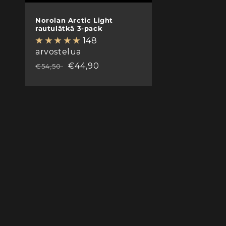
Norolan Arctic Light
rautulätkä 3-pack
148
arvostelua
Normaalihinta
Myyntihinta
€44,90
€54,50