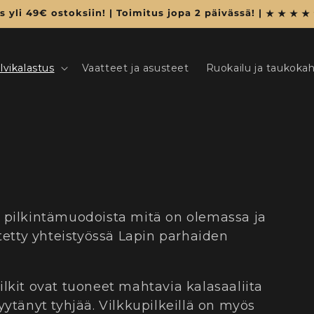
 yli 49€ ostoksiin! | Toimitus jopa 2 päivässä! |
lvikalastus
Vaatteet ja asusteet
Ruokailu ja taukokah
a pilkintämuodoista mitä on olemassa ja
itetty yhteistyössä Lapin parhaiden
lkit ovat tuoneet mahtavia kalasaaliita
yytänyt tyhjää. Vilkkupilkeillä on myös