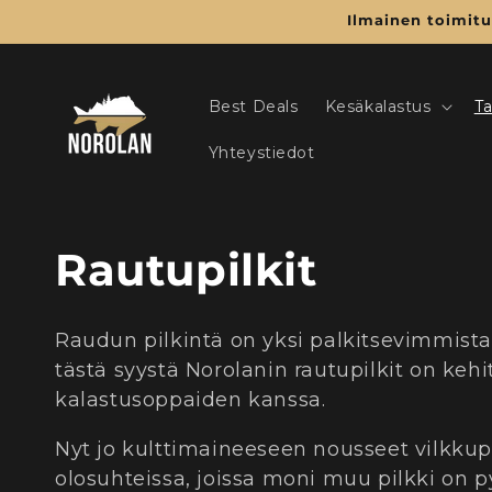
Ohita ja
Ilmainen toimitus
siirry
sisältöön
Best Deals
Kesäkalastus
Ta
Yhteystiedot
K
Rautupilkit
o
Raudun pilkintä on yksi palkitsevimmist
k
tästä syystä Norolanin rautupilkit on keh
kalastusoppaiden kanssa.
o
Nyt jo kulttimaineeseen nousseet vilkkupi
olosuhteissa, joissa moni muu pilkki on p