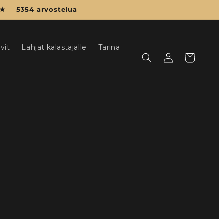
5354 arvostelua
vit
Lahjat kalastajalle
Tarina
Kirjaudu
Ostoskori
sisään