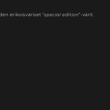
en erikoisväriset “
special edition
”-värit.