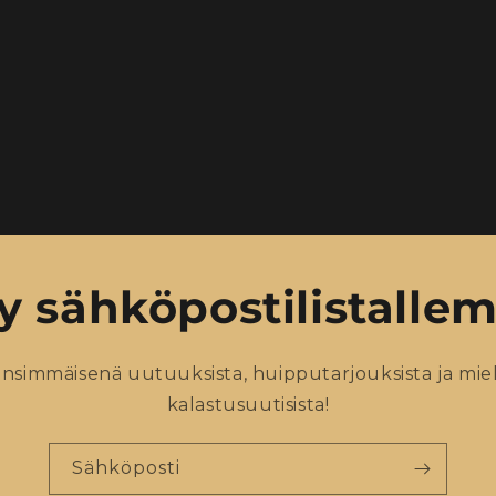
ty sähköpostilistall
ensimmäisenä uutuuksista, huipputarjouksista ja miele
kalastusuutisista!
Sähköposti