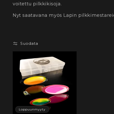
e
voitettu pilkkikisoja.
l
Nyt saatavana myös Lapin pilkkimestareid
m
a
Suodata
:
Loppuunmyyty