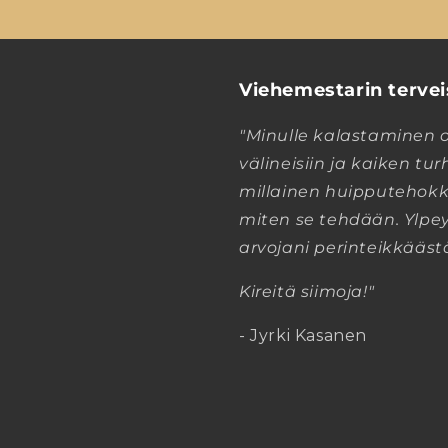
Viehemestarin tervei
"Minulle kalastaminen 
välineisiin ja kaiken t
millainen huipputehokk
miten se tehdään. Ylpey
arvojani perinteikkääst
Kireitä siimoja!"
- Jyrki Kasanen